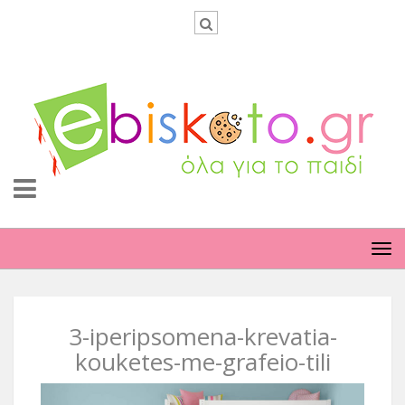
TO
NA
3-iperipsomena-krevatia-
kouketes-me-grafeio-tili