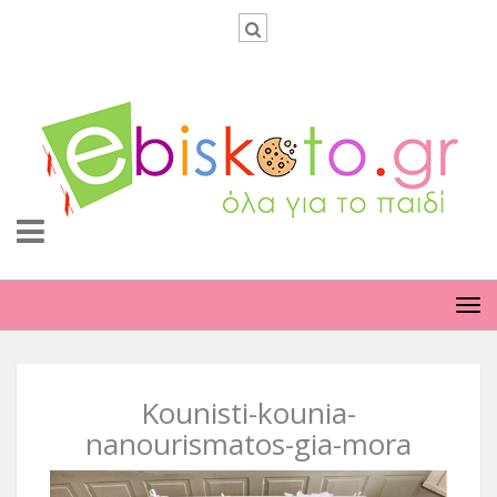
TO
NA
Kounisti-kounia-
nanourismatos-gia-mora