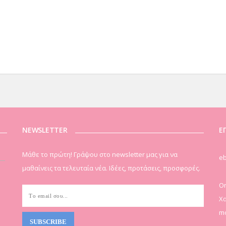
NEWSLETTER
Ε
Μάθε το πρώτη! Γράψου στο newsletter μας για να
eb
μαθαίνεις τα τελευταία νέα. Ιδέες, προτάσεις, προσφορές.
On
Χα
mo