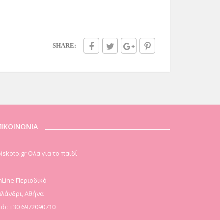
SHARE:
ΠΙΚΟΙΝΩΝΙΑ
iskoto.gr Ολα για το παιδί
Line Περιοδικό
λάνδρι, Αθήνα
b: +30 6972090710