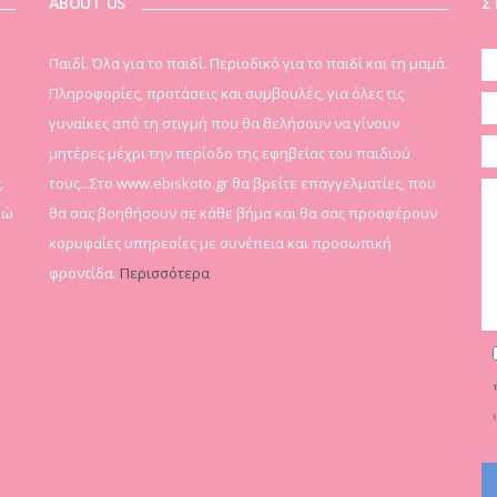
ABOUT US
Σ
Παιδί. Όλα για το παιδί. Περιοδικό για το παιδί και τη μαμά.
Πληροφορίες, προτάσεις και συμβουλές, για όλες τις
γυναίκες από τη στιγμή που θα θελήσουν να γίνουν
μητέρες μέχρι την περίοδο της εφηβείας του παιδιού
.
τους...Στο www.ebiskoto.gr θα βρείτε επαγγελματίες, που
δώ
θα σας βοηθήσουν σε κάθε βήμα και θα σας προσφέρουν
κορυφαίες υπηρεσίες με συνέπεια και προσωπική
φροντίδα.
Περισσότερα