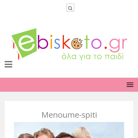
TO
NA
Menoume-spiti