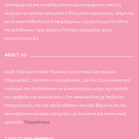
αναπαραγωγή και η αναδημοσίευση φωτογραφικού υλικού ή
κειμένων σε ηλεκτρονικά μέσα ή άλλα μέσα ενημέρωσης, ακόμα και
με τη συγκατάθεση των διαφημιζομένων, χωρίς τη γραπτή άδεια
της διεύθυνσης. Οροι χρήσης-Πολιτική απορρήτου
Δείτε
περισσότερα εδώ
ABOUT US
Παιδί. Όλα για το παιδί. Περιοδικό για το παιδί και τη μαμά.
Πληροφορίες, προτάσεις και συμβουλές, για όλες τις γυναίκες από
τη στιγμή που θα θελήσουν να γίνουν μητέρες μέχρι την περίοδο
της εφηβείας του παιδιού τους...Στο www.ebiskoto.gr θα βρείτε
επαγγελματίες, που θα σας βοηθήσουν σε κάθε βήμα και θα σας
προσφέρουν κορυφαίες υπηρεσίες με συνέπεια και προσωπική
φροντίδα.
Περισσότερα
ΣΤΕΙΛΤΕ ΜΑΣ ΜΗΝΥΜΑ