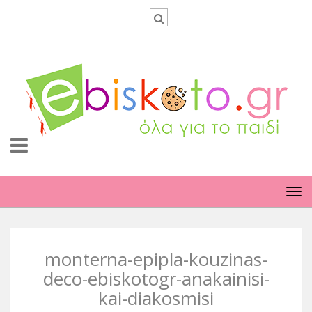
TO
NA
monterna-epipla-kouzinas-
deco-ebiskotogr-anakainisi-
kai-diakosmisi