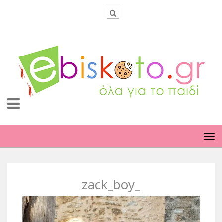
TO
NA
zack_boy_