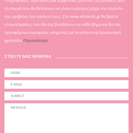
Πληροφορίες, προτάσεις και συμβουλές, για όλες τις γυναίκες από
τη στιγμή που θα θελήσουν να γίνουν μητέρες μέχρι την περίοδο
της εφηβείας του παιδιού τους...Στο www.ebiskoto.gr θα βρείτε
επαγγελματίες, που θα σας βοηθήσουν σε κάθε βήμα και θα σας
προσφέρουν κορυφαίες υπηρεσίες με συνέπεια και προσωπική
φροντίδα.
Περισσότερα
ΣΤΕΙΛΤΕ ΜΑΣ ΜΗΝΥΜΑ