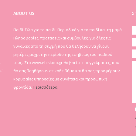
ABOUT US
Σ
Παιδί. Όλα για το παιδί. Περιοδικό για το παιδί και τη μαμά.
Πληροφορίες, προτάσεις και συμβουλές, για όλες τις
γυναίκες από τη στιγμή που θα θελήσουν να γίνουν
μητέρες μέχρι την περίοδο της εφηβείας του παιδιού
.
τους...Στο www.ebiskoto.gr θα βρείτε επαγγελματίες, που
δώ
θα σας βοηθήσουν σε κάθε βήμα και θα σας προσφέρουν
κορυφαίες υπηρεσίες με συνέπεια και προσωπική
φροντίδα.
Περισσότερα