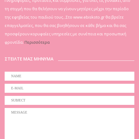
Πληροφορίες, προτάσεις και συμβουλές, για όλες τις γυναίκες από
τη στιγμή που θα θελήσουν να γίνουν μητέρες μέχρι την περίοδο
της εφηβείας του παιδιού τους...Στο www.ebiskoto.gr θα βρείτε
επαγγελματίες, που θα σας βοηθήσουν σε κάθε βήμα και θα σας
προσφέρουν κορυφαίες υπηρεσίες με συνέπεια και προσωπική
φροντίδα.
Περισσότερα
ΣΤΕΙΛΤΕ ΜΑΣ ΜΗΝΥΜΑ