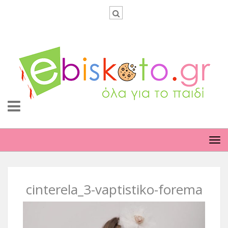
TO
NA
cinterela_3-vaptistiko-forema