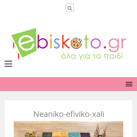
TO
NA
Neaniko-efiviko-xali