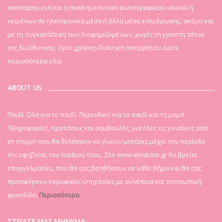
αναπαραγωγή και η αναδημοσίευση φωτογραφικού υλικού ή
κειμένων σε ηλεκτρονικά μέσα ή άλλα μέσα ενημέρωσης, ακόμα και
με τη συγκατάθεση των διαφημιζομένων, χωρίς τη γραπτή άδεια
της διεύθυνσης. Οροι χρήσης-Πολιτική απορρήτου
Δείτε
περισσότερα εδώ
ABOUT US
Παιδί. Όλα για το παιδί. Περιοδικό για το παιδί και τη μαμά.
Πληροφορίες, προτάσεις και συμβουλές, για όλες τις γυναίκες από
τη στιγμή που θα θελήσουν να γίνουν μητέρες μέχρι την περίοδο
της εφηβείας του παιδιού τους...Στο www.ebiskoto.gr θα βρείτε
επαγγελματίες, που θα σας βοηθήσουν σε κάθε βήμα και θα σας
προσφέρουν κορυφαίες υπηρεσίες με συνέπεια και προσωπική
φροντίδα.
Περισσότερα
ΣΤΕΙΛΤΕ ΜΑΣ ΜΗΝΥΜΑ