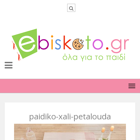
TO
NA
paidiko-xali-petalouda