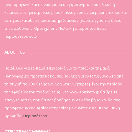
αναπαραγωγή και η αναδημοσίευση φωτογραφικού υλικού ή
κειμένων σε ηλεκτρονικά μέσα ή άλλα μέσα ενημέρωσης, ακόμα και
με τη συγκατάθεση των διαφημιζομένων, χωρίς τη γραπτή άδεια
της διεύθυνσης. Οροι χρήσης-Πολιτική απορρήτου
Δείτε
περισσότερα εδώ
ABOUT US
Παιδί. Όλα για το παιδί. Περιοδικό για το παιδί και τη μαμά.
Πληροφορίες, προτάσεις και συμβουλές, για όλες τις γυναίκες από
τη στιγμή που θα θελήσουν να γίνουν μητέρες μέχρι την περίοδο
της εφηβείας του παιδιού τους...Στο www.ebiskoto.gr θα βρείτε
επαγγελματίες, που θα σας βοηθήσουν σε κάθε βήμα και θα σας
προσφέρουν κορυφαίες υπηρεσίες με συνέπεια και προσωπική
φροντίδα.
Περισσότερα
ΣΤΕΙΛΤΕ ΜΑΣ ΜΗΝΥΜΑ