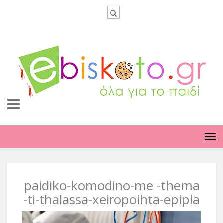
TO
NA
paidiko-komodino-me -thema
-ti-thalassa-xeiropoihta-epipla