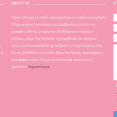
ABOUT US
Σ
Παιδί. Όλα για το παιδί. Περιοδικό για το παιδί και τη μαμά.
Πληροφορίες, προτάσεις και συμβουλές, για όλες τις
γυναίκες από τη στιγμή που θα θελήσουν να γίνουν
μητέρες μέχρι την περίοδο της εφηβείας του παιδιού
.
τους...Στο www.ebiskoto.gr θα βρείτε επαγγελματίες, που
δώ
θα σας βοηθήσουν σε κάθε βήμα και θα σας προσφέρουν
κορυφαίες υπηρεσίες με συνέπεια και προσωπική
φροντίδα.
Περισσότερα