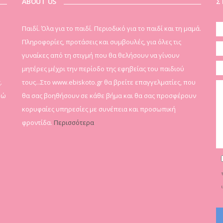
ABOUT US
Σ
Παιδί. Όλα για το παιδί. Περιοδικό για το παιδί και τη μαμά.
Πληροφορίες, προτάσεις και συμβουλές, για όλες τις
γυναίκες από τη στιγμή που θα θελήσουν να γίνουν
μητέρες μέχρι την περίοδο της εφηβείας του παιδιού
.
τους...Στο www.ebiskoto.gr θα βρείτε επαγγελματίες, που
δώ
θα σας βοηθήσουν σε κάθε βήμα και θα σας προσφέρουν
κορυφαίες υπηρεσίες με συνέπεια και προσωπική
φροντίδα.
Περισσότερα