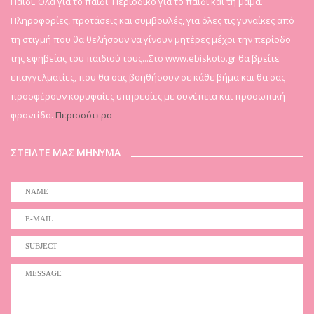
Παιδί. Όλα για το παιδί. Περιοδικό για το παιδί και τη μαμά.
Πληροφορίες, προτάσεις και συμβουλές, για όλες τις γυναίκες από
τη στιγμή που θα θελήσουν να γίνουν μητέρες μέχρι την περίοδο
της εφηβείας του παιδιού τους...Στο www.ebiskoto.gr θα βρείτε
επαγγελματίες, που θα σας βοηθήσουν σε κάθε βήμα και θα σας
προσφέρουν κορυφαίες υπηρεσίες με συνέπεια και προσωπική
φροντίδα.
Περισσότερα
ΣΤΕΙΛΤΕ ΜΑΣ ΜΗΝΥΜΑ