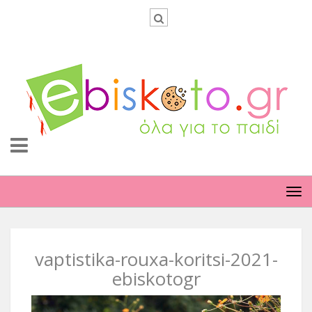
TO
NA
vaptistika-rouxa-koritsi-2021-
ebiskotogr