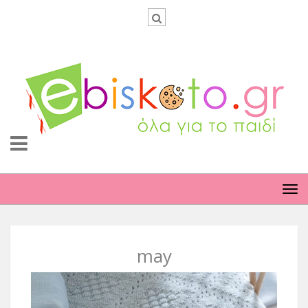
TO
NA
may