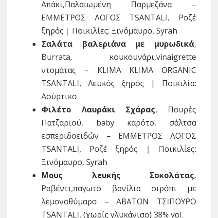
Απάκι,Παλαιωμένη Παρμεζάνα –
ΕΜΜΕΤΡΟΣ ΛΟΓΟΣ TSANTALI, Ροζέ
ξηρός | Ποικιλίες: Ξινόμαυρο, Syrah
Σαλάτα βαλεριάνα με μυρωδικά
,
Βurrata, κουκουνάρι,vinaigrette
ντομάτας – KLIMA KLIMA ORGANIC
TSANTALI, Λευκός ξηρός | Ποικιλία:
Ασύρτικο
Φιλέτο Λαυράκι Σχάρας
,
Πουρές
Πατζαριού, baby καρότο, σάλτσα
εσπεριδοειδών – ΕΜΜΕΤΡΟΣ ΛΟΓΟΣ
TSANTALI, Ροζέ ξηρός | Ποικιλίες:
Ξινόμαυρο, Syrah
Μους λευκής Σοκολάτας
,
Ραβέντι,παγωτό βανίλια σιρόπι με
λεμονοθύμαρο – ΑΒΑΤΟΝ ΤΣΙΠΟΥΡΟ
TSANTALI, (χωρίς γλυκάνισο) 38% vol.