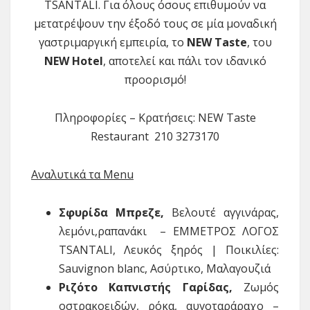
TSANTALI. Για όλους όσους επιθυμούν να
μετατρέψουν την έξοδό τους σε μία μοναδική
γαστριμαργική εμπειρία, το
NEW
Taste
, του
NEW
Hotel
, αποτελεί και πάλι τον ιδανικό
προορισμό!
Πληροφορίες – Κρατήσεις: NEW Taste
Restaurant 210 3273170
Αναλυτικά τα
Menu
Σφυρίδα
Μπρεζε
,
Βελουτέ αγγινάρας,
λεμόνι,ραπανάκι – ΕΜΜΕΤΡΟΣ ΛΟΓΟΣ
TSANTALI, Λευκός ξηρός | Ποικιλίες:
Sauvignon blanc, Ασύρτικο, Μαλαγουζιά
Ριζότο Καπνιστής Γαρίδας,
Ζωμός
οστρακοειδών, ρόκα, αυγοταράραχο –