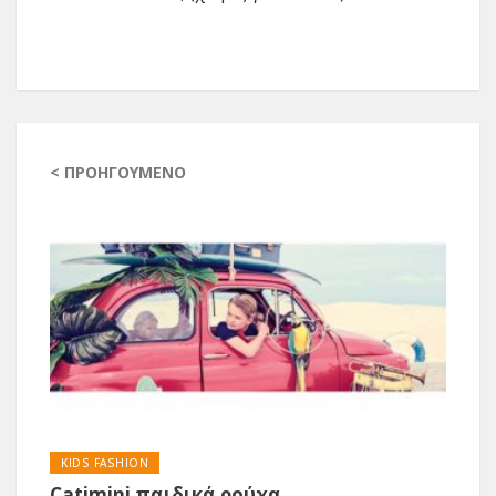
< ΠΡΟΗΓΟΎΜΕΝΟ
KIDS FASHION
Catimini παιδικά ρούχα