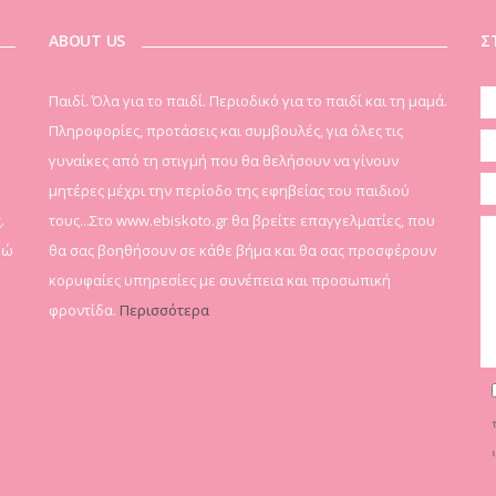
ABOUT US
Σ
Παιδί. Όλα για το παιδί. Περιοδικό για το παιδί και τη μαμά.
Πληροφορίες, προτάσεις και συμβουλές, για όλες τις
γυναίκες από τη στιγμή που θα θελήσουν να γίνουν
μητέρες μέχρι την περίοδο της εφηβείας του παιδιού
.
τους...Στο www.ebiskoto.gr θα βρείτε επαγγελματίες, που
δώ
θα σας βοηθήσουν σε κάθε βήμα και θα σας προσφέρουν
κορυφαίες υπηρεσίες με συνέπεια και προσωπική
φροντίδα.
Περισσότερα