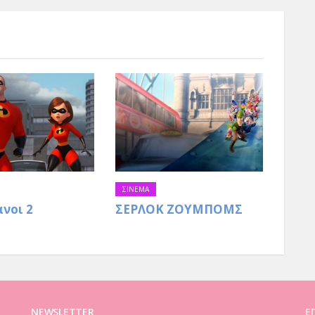
ορτάζ αγοράς και online αγορές.
ΣΙΝΕΜΑ
νοι 2
ΣΕΡΛΟΚ ΖΟΥΜΠΟΜΣ
NEWSLETTER
Ε