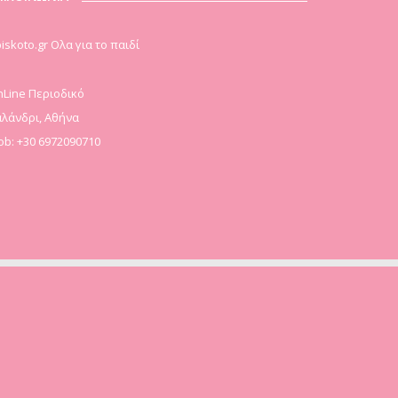
iskoto.gr Ολα για το παιδί
Line Περιοδικό
λάνδρι, Αθήνα
b: +30 6972090710