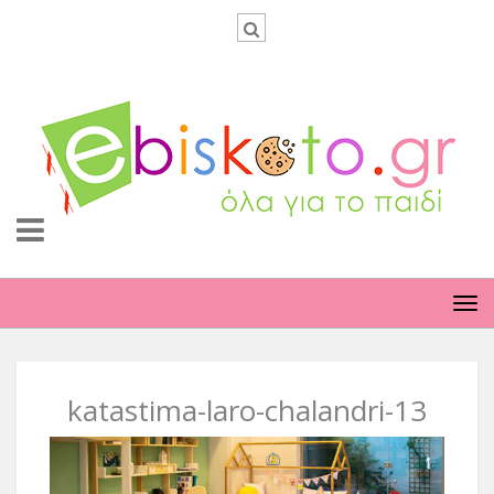
TO
NA
katastima-laro-chalandri-13