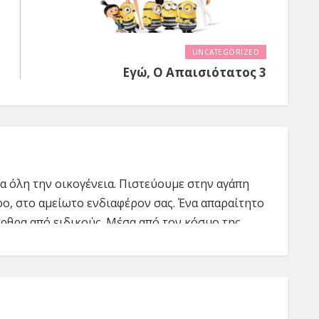
UNCATEGORIZED
Εγώ, Ο Απαισιότατος 3
για όλη την οικογένεια. Πιστεύουμε στην αγάπη
ρο, στο αμείωτο ενδιαφέρον σας. Ένα απαραίτητο
ρθρα από ειδικούς. Μέσα από τον κόσμο της
 πρακτικά και άμεσα, να καλύψουμε ανάγκες
 που πιστεύουμε ότι πρέπει να γνωρίζετε, να
ορτάζ αγοράς και online αγορές.