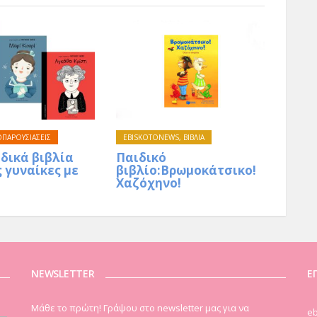
ΟΠΑΡΟΥΣΙΑΣΕΙΣ
EBISKOTONEWS
,
ΒΙΒΛΙΑ
δικά βιβλία
Παιδικό
ς γυναίκες με
βιβλίο:Βρωμοκάτσικο!
Χαζόχηνο!
NEWSLETTER
Ε
Μάθε το πρώτη! Γράψου στο newsletter μας για να
eb