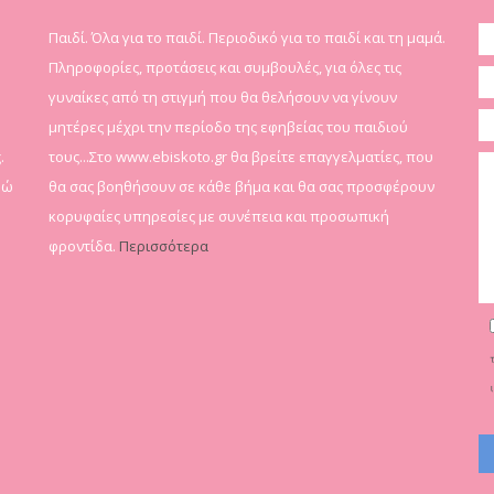
Παιδί. Όλα για το παιδί. Περιοδικό για το παιδί και τη μαμά.
Πληροφορίες, προτάσεις και συμβουλές, για όλες τις
γυναίκες από τη στιγμή που θα θελήσουν να γίνουν
μητέρες μέχρι την περίοδο της εφηβείας του παιδιού
.
τους...Στο www.ebiskoto.gr θα βρείτε επαγγελματίες, που
δώ
θα σας βοηθήσουν σε κάθε βήμα και θα σας προσφέρουν
κορυφαίες υπηρεσίες με συνέπεια και προσωπική
φροντίδα.
Περισσότερα