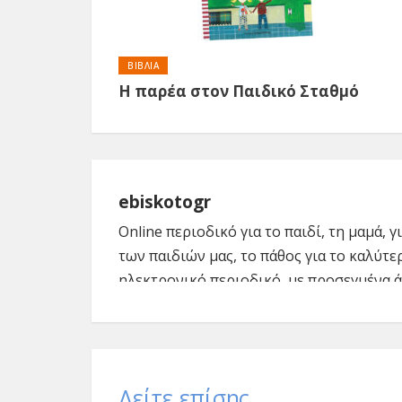
ΒΙΒΛΙΑ
Η παρέα στον Παιδικό Σταθμό
ebiskotogr
Online περιοδικό για το παιδί, τη μαμά, 
των παιδιών μας, το πάθος για το καλύτε
ηλεκτρονικό περιοδικό, με προσεγμένα ά
μητρότητας, φιλοδοξούμε να βοηθήσουμε
μέσα από ενημερωτικά άρθρα, top θέματα
δείτε, να ονειρευτούμε το καλύτερο, ρεπ
Δείτε επίσης