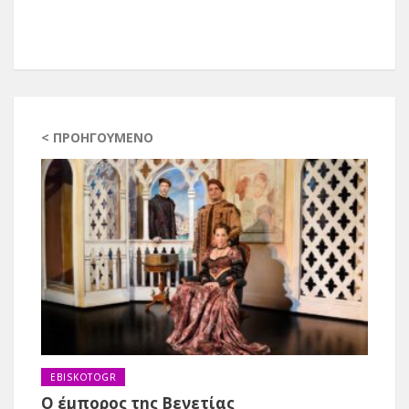
< ΠΡΟΗΓΟΎΜΕΝΟ
EBISKOTOGR
Ο έμπορος της Βενετίας