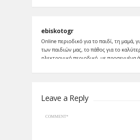
ebiskotogr
Online περιοδικό για το παιδί, τη μαμά, 
των παιδιών μας, το πάθος για το καλύτε
ηλεκτρονικό περιοδικό, με προσεγμένα ά
μητρότητας, φιλοδοξούμε να βοηθήσουμε
μέσα από ενημερωτικά άρθρα, top θέματα
δείτε, να ονειρευτούμε το καλύτερο, ρεπ
Leave a Reply