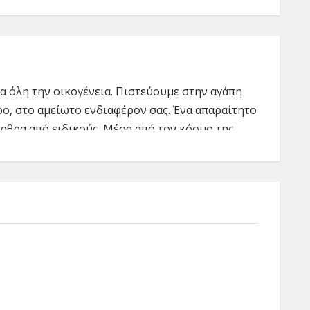
για όλη την οικογένεια. Πιστεύουμε στην αγάπη
ρο, στο αμείωτο ενδιαφέρον σας. Ένα απαραίτητο
ρθρα από ειδικούς. Μέσα από τον κόσμο της
 πρακτικά και άμεσα, να καλύψουμε ανάγκες
 που πιστεύουμε ότι πρέπει να γνωρίζετε, να
ορτάζ αγοράς και online αγορές.