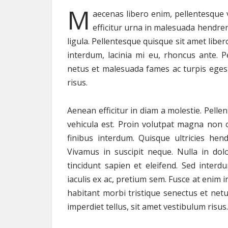
M
aecenas libero enim, pellentesque 
efficitur urna in malesuada hendrer
ligula. Pellentesque quisque sit amet liber
interdum, lacinia mi eu, rhoncus ante. P
netus et malesuada fames ac turpis egesta
risus.
Aenean efficitur in diam a molestie. Pell
vehicula est. Proin volutpat magna non od
finibus interdum. Quisque ultricies he
Vivamus in suscipit neque. Nulla in do
tincidunt sapien et eleifend. Sed interd
iaculis ex ac, pretium sem. Fusce at enim 
habitant morbi tristique senectus et net
imperdiet tellus, sit amet vestibulum risus.