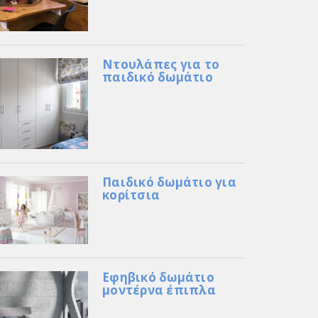
Ντουλάπες για το
παιδικό δωμάτιο
Παιδικό δωμάτιο για
κορίτσια
Εφηβικό δωμάτιο
μοντέρνα έπιπλα