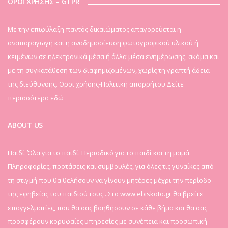
ΟΡΟΙ ΧΡΗΣΗΣ – GTPR
Mε την επιφύλαξη παντός δικαιώματος απαγορεύεται η
αναπαραγωγή και η αναδημοσίευση φωτογραφικού υλικού ή
κειμένων σε ηλεκτρονικά μέσα ή άλλα μέσα ενημέρωσης, ακόμα και
με τη συγκατάθεση των διαφημιζομένων, χωρίς τη γραπτή άδεια
της διεύθυνσης. Οροι χρήσης-Πολιτική απορρήτου
Δείτε
περισσότερα εδώ
ABOUT US
Παιδί. Όλα για το παιδί. Περιοδικό για το παιδί και τη μαμά.
Πληροφορίες, προτάσεις και συμβουλές, για όλες τις γυναίκες από
τη στιγμή που θα θελήσουν να γίνουν μητέρες μέχρι την περίοδο
της εφηβείας του παιδιού τους...Στο www.ebiskoto.gr θα βρείτε
επαγγελματίες, που θα σας βοηθήσουν σε κάθε βήμα και θα σας
προσφέρουν κορυφαίες υπηρεσίες με συνέπεια και προσωπική