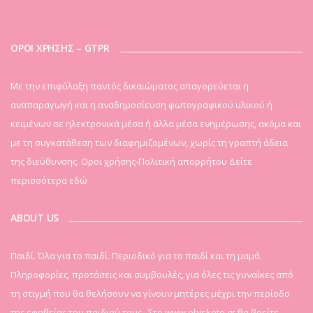
ΟΡΟΙ ΧΡΗΣΗΣ – GTPR
Mε την επιφύλαξη παντός δικαιώματος απαγορεύεται η
αναπαραγωγή και η αναδημοσίευση φωτογραφικού υλικού ή
κειμένων σε ηλεκτρονικά μέσα ή άλλα μέσα ενημέρωσης, ακόμα και
με τη συγκατάθεση των διαφημιζομένων, χωρίς τη γραπτή άδεια
της διεύθυνσης. Οροι χρήσης-Πολιτική απορρήτου
Δείτε
περισσότερα εδώ
ABOUT US
Παιδί. Όλα για το παιδί. Περιοδικό για το παιδί και τη μαμά.
Πληροφορίες, προτάσεις και συμβουλές, για όλες τις γυναίκες από
τη στιγμή που θα θελήσουν να γίνουν μητέρες μέχρι την περίοδο
της εφηβείας του παιδιού τους...Στο www.ebiskoto.gr θα βρείτε