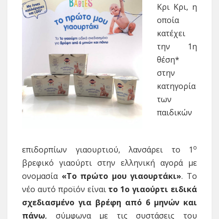
Κρι Κρι, η
οποία
κατέχει
την 1η
θέση*
στην
κατηγορία
των
παιδικών
ο
επιδορπίων γιαουρτιού, λανσάρει το 1
βρεφικό γιαούρτι στην ελληνική αγορά με
ονομασία
«Το πρώτο μου γιαουρτάκι»
. Το
νέο αυτό προϊόν είναι
το 1ο γιαούρτι ειδικά
σχεδιασμένο για βρέφη από 6 μηνών και
πάνω
, σύμφωνα με τις συστάσεις του