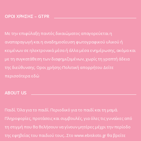
ΟΡΟΙ ΧΡΗΣΗΣ – GTPR
Mε την επιφύλαξη παντός δικαιώματος απαγορεύεται η
αναπαραγωγή και η αναδημοσίευση φωτογραφικού υλικού ή
κειμένων σε ηλεκτρονικά μέσα ή άλλα μέσα ενημέρωσης, ακόμα και
με τη συγκατάθεση των διαφημιζομένων, χωρίς τη γραπτή άδεια
της διεύθυνσης. Οροι χρήσης-Πολιτική απορρήτου
Δείτε
περισσότερα εδώ
ABOUT US
Παιδί. Όλα για το παιδί. Περιοδικό για το παιδί και τη μαμά.
Πληροφορίες, προτάσεις και συμβουλές, για όλες τις γυναίκες από
τη στιγμή που θα θελήσουν να γίνουν μητέρες μέχρι την περίοδο
της εφηβείας του παιδιού τους...Στο www.ebiskoto.gr θα βρείτε