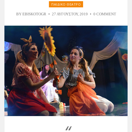
ΠΑΙΔΙΚΟ ΘΕΑΤΡΟ
BY
EBISKOTOGR
27 ΑΥΓΟΎΣΤΟΥ, 2019
0 COMMENT